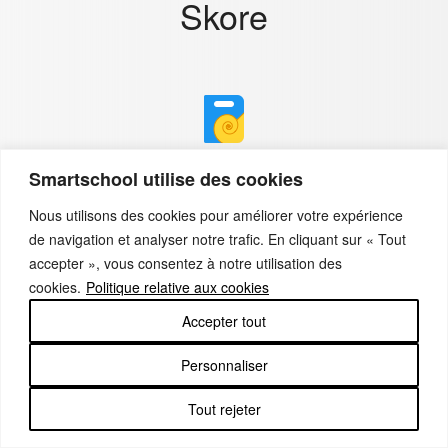
Skore
Smartschool utilise des cookies
Carnet de cotes
Nous utilisons des cookies pour améliorer votre expérience
de navigation et analyser notre trafic. En cliquant sur « Tout
Destiné aux enseignants, aux élèves et aux parents.
accepter », vous consentez à notre utilisation des
Supporte tous types d’évaluations: notes, lettres,
cookies.
Politique relative aux cookies
appréciations, projets …
Accepter tout
Personnaliser
Tout rejeter
Conseils de classe