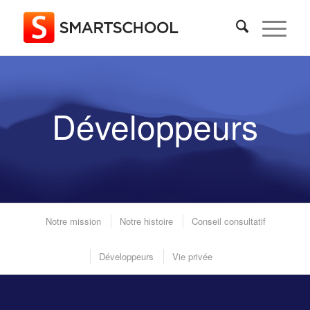
Développeurs
Notre mission
Notre histoire
Conseil consultatif
Développeurs
Vie privée