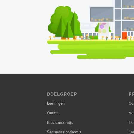
DOELGROEP
P
Leerlingen
Co
Ouders
Adm
Basisonderwijs
Ed
Secundair onderwijs
Le