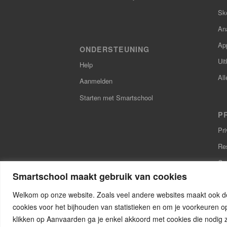
Sk
Ana
Ap
ONDERSTEUNING
Uit
Help
All
Aanmelden
Starten met Smartschool
P
Pr
Re
Coo
Smartschool maakt gebruik van cookies
Toe
Welkom op onze website. Zoals veel andere websites maakt ook de
cookies voor het bijhouden van statistieken en om je voorkeuren op 
klikken op Aanvaarden ga je enkel akkoord met cookies die nodig z