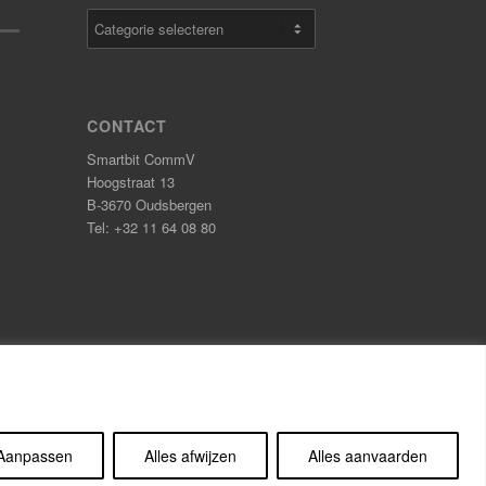
Categorieën
CONTACT
Smartbit CommV
Hoogstraat 13
B-3670 Oudsbergen
Tel: +32 11 64 08 80
Aanpassen
Alles afwijzen
Alles aanvaarden