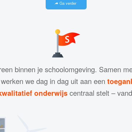
Ga verder
reen binnen je schoolomgeving. Samen met
werken we dag in dag uit aan een
toegank
centraal stelt – va
kwalitatief onderwijs