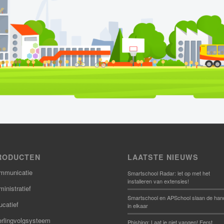
RODUCTEN
LAATSTE NIEUWS
mmunicatie
Smartschool Radar: let op met het
installeren van extensies!
inistratief
Smartschool en APSchool slaan de han
ucatief
in elkaar
erlingvolgsysteem
Phishing: Laat je niet vangen! Eerst