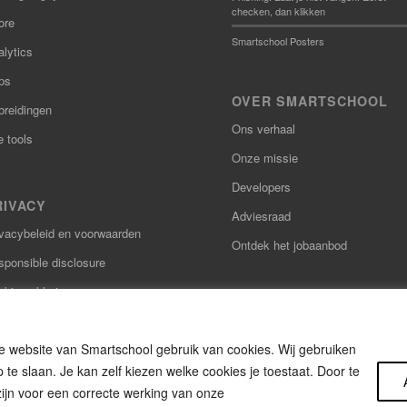
checken, dan klikken
ore
Smartschool Posters
lytics
ps
OVER SMARTSCHOOL
breidingen
Ons verhaal
e tools
Onze missie
Developers
RIVACY
Adviesraad
ivacybeleid en voorwaarden
Ontdek het jobaanbod
sponsible disclosure
kieverklaring
gankelijkheidsverklaring
 website van Smartschool gebruik van cookies. Wij gebruiken
te slaan. Je kan zelf kiezen welke cookies je toestaat. Door te
ijn voor een correcte werking van onze