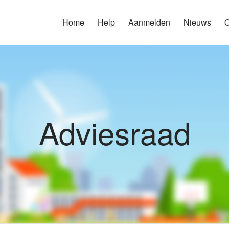
Home
Help
Aanmelden
Nieuws
O
Adviesraad