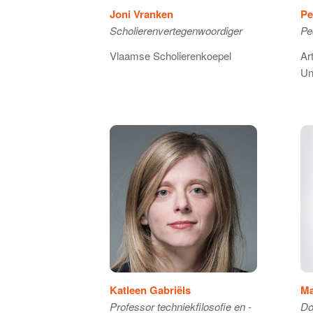
Joni Vranken
Pe
Scholierenvertegenwoordiger
Pe
Vlaamse Scholierenkoepel
Ar
Un
Katleen Gabriëls
Ma
Professor techniekfilosofie en -
Do