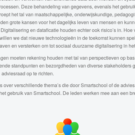
ocessen. Deze behandeling van gegevens, evenals het gebruik va
d roept het tal van maatschappelijke, onderwijskundige, pedagog
den grote kansen voor het dagelijks leven van mensen en kunne
igitalisering en dataficatie houden echter ook risico’s in. Hoe 
 willen we dat nieuwe technologieën in de toekomst kunnen sp
en en versterken om tot sociaal duurzame digitalisering in he
ragen moeten rekening houden met tal van perspectieven op basi
llende standpunten en bezorgdheden van diverse stakeholders 
dviesraad op te richten.
 over verschillende thema’s die door Smartschool of de advies
nt het gebruik van Smartschool. De leden werken mee aan een 