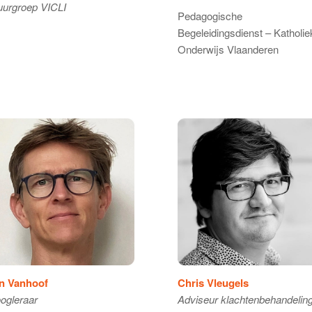
uurgroep VICLI
Pedagogische
Begeleidingsdienst – Katholie
Onderwijs Vlaanderen
n Vanhoof
Chris Vleugels
ogleraar
Adviseur klachtenbehandelin