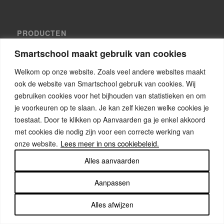
PRODUCTEN
Communicatie
Smartschool maakt gebruik van cookies
Administratief
Welkom op onze website. Zoals veel andere websites maakt
Educatief
ook de website van Smartschool gebruik van cookies. Wij
gebruiken cookies voor het bijhouden van statistieken en om
Leerlingvolgsysteem
je voorkeuren op te slaan. Je kan zelf kiezen welke cookies je
Skore
toestaat. Door te klikken op Aanvaarden ga je enkel akkoord
Analytics
met cookies die nodig zijn voor een correcte werking van
onze website.
Lees meer in ons cookiebeleid.
Apps
Alles aanvaarden
Uitbreidingen
Alle tools
Aanpassen
Alles afwijzen
PRIVACY