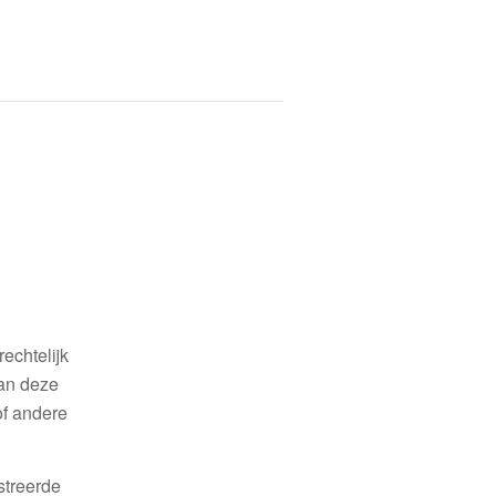
echtelijk
van deze
of andere
streerde