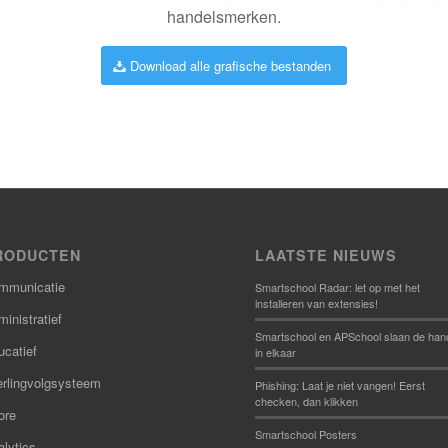
handelsmerken.
Download alle grafische bestanden
RODUCTEN
LAATSTE NIEUWS
mmunicatie
Smartschool Radar: let op met het
installeren van extensies!
inistratief
Smartschool en APSchool slaan de han
ucatief
in elkaar
erlingvolgsysteem
Phishing: Laat je niet vangen! Eerst
checken, dan klikken
ore
Smartschool Posters
lytics