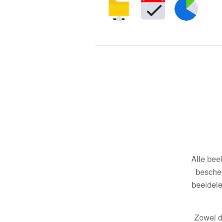
Alle bee
bescher
beeldele
Zowel d