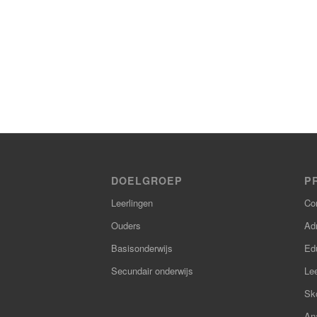
DOELGROEP
P
Leerlingen
Co
Ouders
Adm
Basisonderwijs
Ed
Secundair onderwijs
Le
Sk
Ana