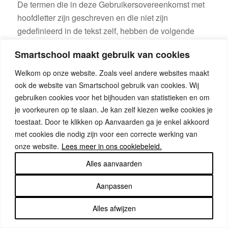
De termen die in deze Gebruikersovereenkomst met
hoofdletter zijn geschreven en die niet zijn
gedefinieerd in de tekst zelf, hebben de volgende
betekenis:
Smartschool maakt gebruik van cookies
Welkom op onze website. Zoals veel andere websites maakt
“Gebruiker”
ook de website van Smartschool gebruik van cookies. Wij
gebruiken cookies voor het bijhouden van statistieken en om
betekent iedereen die de School toegang verleent tot
Smartschool;
je voorkeuren op te slaan. Je kan zelf kiezen welke cookies je
toestaat. Door te klikken op Aanvaarden ga je enkel akkoord
“Gebruikersprofiel”
met cookies die nodig zijn voor een correcte werking van
onze website.
Lees meer in ons cookiebeleid.
betekent het individueel profiel waartoe de Gebruiker toegang
krijgt mits registratie op Smartschool;
Alles aanvaarden
“Smartschool”
Aanpassen
betekent alle software die als dienst geleverd wordt met
Alles afwijzen
inbegrip van de webtoepassing en mobiele toepassing van
deze software. De software houdt een gesloten beveiligd