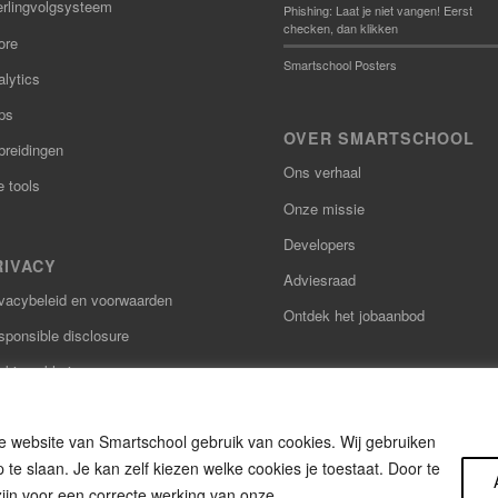
erlingvolgsysteem
Phishing: Laat je niet vangen! Eerst
checken, dan klikken
ore
Smartschool Posters
lytics
ps
OVER SMARTSCHOOL
breidingen
Ons verhaal
e tools
Onze missie
Developers
RIVACY
Adviesraad
ivacybeleid en voorwaarden
Ontdek het jobaanbod
sponsible disclosure
kieverklaring
gankelijkheidsverklaring
 website van Smartschool gebruik van cookies. Wij gebruiken
te slaan. Je kan zelf kiezen welke cookies je toestaat. Door te
ijn voor een correcte werking van onze