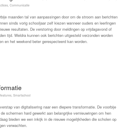
ctices
,
Communicatie
rbije maanden tal van aanpassingen door om de stroom aan berichten
nen sinds vorig schooljaar zelf kiezen wanneer ouders en leerlingen
ieuwe resultaten. De verstoring door meldingen op vrijdagavond of
den tijd. Weldra kunnen ook berichten uitgesteld verzonden worden
ren en het weekend beter gerespecteerd kan worden.
formatie
features
,
Smartschool
rstap van digitalisering naar een diepere transformatie. De voorbije
de schermen hard gewerkt aan belangrijke vernieuwingen om hen
ndaag bieden we een inkijk in de nieuwe mogelijkheden die scholen op
ogen verwachten.