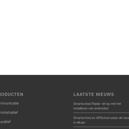
RODUCTEN
LAATSTE NIEUWS
mmunicatie
Smartschool Radar: let op met het
installeren van extensies!
inistratief
Smartschool en APSchool slaan de han
ucatief
in elkaar