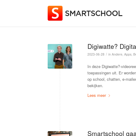
Digiwatte? Digita
/
2023-06-28
in
Andere
,
Apps
,
B
In deze Digiwatte?-videoree
toepassingen uit. Er worde
op school, chatten, e-mail
bekijken.
Lees meer
Smartschool gaat