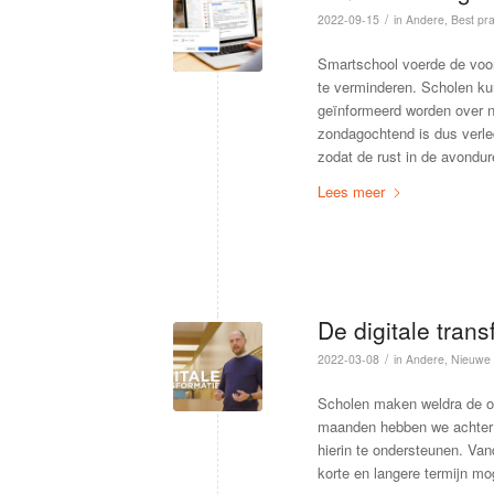
/
2022-09-15
in
Andere
,
Best pra
Smartschool voerde de voo
te verminderen. Scholen kun
geïnformeerd worden over n
zondagochtend is dus verle
zodat de rust in de avondu
Lees meer
De digitale trans
/
2022-03-08
in
Andere
,
Nieuwe 
Scholen maken weldra de ove
maanden hebben we achter 
hierin te ondersteunen. Va
korte en langere termijn m