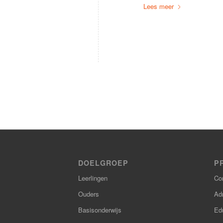
Lees meer
DOELGROEP
P
Leerlingen
Co
Ouders
Adm
Basisonderwijs
Ed