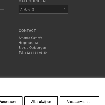
CATEGORIEËN
Categorieën
CONTACT
Smartbit CommV
Hoogstraat 13
B-3670 Oudsbergen
Tel: +32 11 64 08 80
Aanpassen
Alles afwijzen
Alles aanvaarden