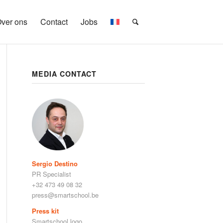
ver ons
Contact
Jobs
MEDIA CONTACT
Sergio Destino
PR Specialist
+32 473 49 08 32
press@smartschool.be
Press kit
Smartschool logo