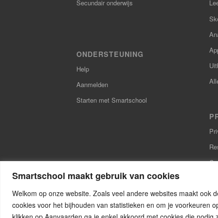
Secundair onderwijs
Le
Sk
Ana
Ap
ONDERSTEUNING
Uit
Help
All
Aanmelden
Starten met Smartschool
P
Pr
Re
Coo
Smartschool maakt gebruik van cookies
Toe
Welkom op onze website. Zoals veel andere websites maakt ook de
cookies voor het bijhouden van statistieken en om je voorkeuren op 
klikken op Aanvaarden ga je enkel akkoord met cookies die nodig z