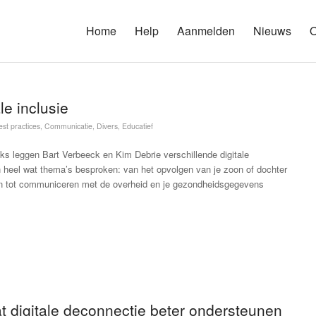
Home
Help
Aanmelden
Nieuws
O
le inclusie
est practices
,
Communicatie
,
Divers
,
Educatief
ks leggen Bart Verbeeck en Kim Debrie verschillende digitale
n heel wat thema’s besproken: van het opvolgen van je zoon of dochter
en tot communiceren met de overheid en je gezondheidsgegevens
 digitale deconnectie beter ondersteunen