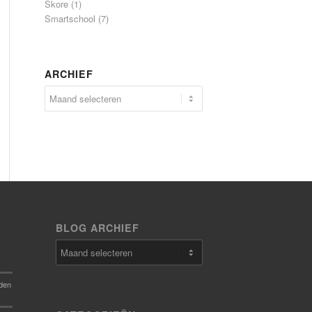
Skore
(1)
Smartschool
(7)
ARCHIEF
BLOG ARCHIEF
den